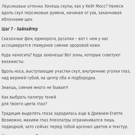
Персиковые оттенки
. Хочешь скулы, как у Кейт Мосс? Нанеси
вдоль скул персиковые румяна, начиная от уха, заканчивая
яблочками щек.
Шаг 7 - Хайлайтер
Сказочные феи, единороги, русалки – вот с чем у нас
ассоциируется гламурное сияние здоровой кожи.
Куда наносить? Куда захочешь! Вот зоны, которые советуют
визажисты:
Вдоль носа, выступающие участки скул, внутренние уголки глаз,
над верхней губой, на центр лба и подбородка.
Знаешь, сияния много не бывает!
Как выбрать палитру теней
для твоего цвета глаз?
Традиция выделять глаза зародилась еще в Древнем Египте.
Возможно, макияж глаз Клеопатры ограничивался лишь
подводкой, зато сейчас перед тобой арсенал цветов и текстур.