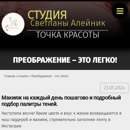
Перейти к основному содержанию
Советы
СТУДИЯ
Контакты
Светланы Алейник
ТОЧКА КРАСОТЫ
ПРЕОБРАЖЕНИЕ – ЭТО ЛЕГКО!
Главная
»
Советы
» Преображение – это легко!
Вы здесь
23.05.2024
Макияж на каждый день пошагово и подробный
подбор палитры теней.
Наступила весна! Яркие цвета и вкус к жизни возвращаются в
наш гардероб и макияж, стремительно заполняя ленту в
Инстаграм.