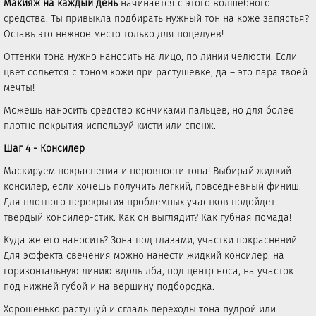
Макияж на каждый день
начинается с этого волшебного
средства. Ты привыкла подбирать нужный тон на коже запястья?
Оставь это нежное место только для поцелуев!
Оттенки тона нужно наносить на лицо, по линии челюсти. Если
цвет сольется с тоном кожи при растушевке, да – это пара твоей
мечты!
Можешь наносить средство кончиками пальцев, но для более
плотно покрытия используй кисти или спонж.
Шаг 4 - Консилер
Маскируем покраснения и неровности тона! Выбирай жидкий
консилер, если хочешь получить легкий, повседневный финиш.
Для плотного перекрытия проблемных участков подойдет
твердый консилер-стик. Как он выглядит? Как губная помада!
Куда же его наносить? Зона под глазами, участки покраснений.
Для эффекта свечения можно нанести жидкий консилер: на
горизонтальную линию вдоль лба, под центр носа, на участок
под нижней губой и на вершину подбородка.
Хорошенько растушуй и сгладь переходы тона пудрой или